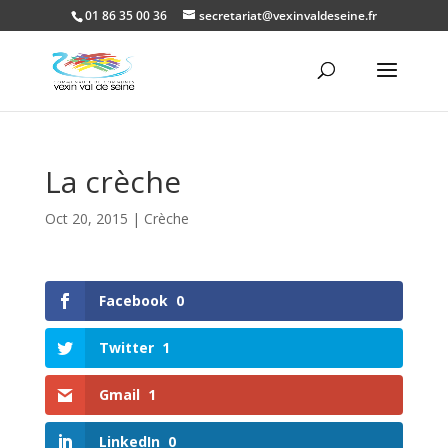
01 86 35 00 36
secretariat@vexinvaldeseine.fr
Ouvrir la
La crèche
Oct 20, 2015
|
Crèche
Facebook
0
Twitter
1
Gmail
1
LinkedIn
0