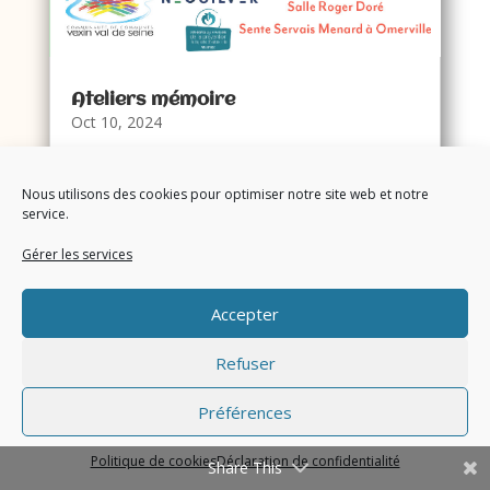
Ateliers mémoire
Oct 10, 2024
Les inscriptions sont ouvertes pour les
seniors du territoire ! Première séance
Nous utilisons des cookies pour optimiser notre site web et notre
d'information le jeudi 7 novembre de 10h
service.
à 11h, puis 10 séances du 14 novembre
2024 au 30 janvier 2025 à la salle Roger
Gérer les services
Doré d'Omerville.Inscription obligatoire
au 0186350036....
Accepter
Refuser
Préférences
Politique de cookies
Déclaration de confidentialité
Share This