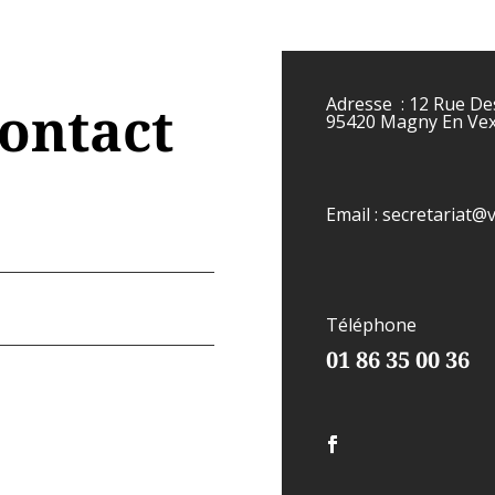
Adresse : 12 Rue De
contact
95420 Magny En Vex
Email : secretariat@
Téléphone
01 86 35 00 36