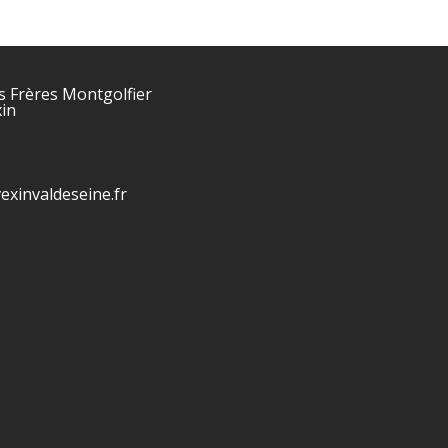
s Frères Montgolfier
in
vexinvaldeseine.fr