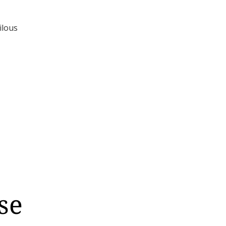
ilous
se