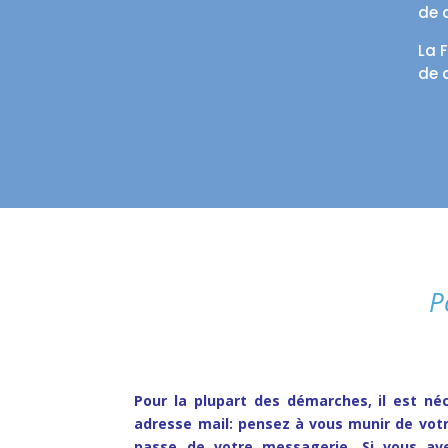
de 
La 
de 
P
Pour la plupart des démarches, il est
néc
adresse mail:
pensez à vous munir de votr
passe de votre messagerie. Si
vous av