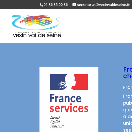
01 86 35 00 36
secretariat@vexinvaldeseine.fr
Fr
ch
Fra
Fra
pub
quel
d’a
uni
ses