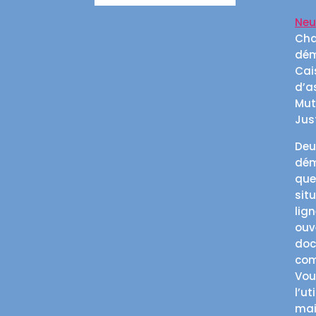
Neu
Cha
dém
Cai
d’a
Mutu
Jus
Deu
dém
que
sit
lig
ouv
doc
com
Vou
l’u
mai