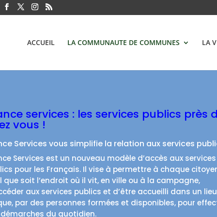
ACCUEIL
LA COMMUNAUTE DE COMMUNES
LA 
ance services : les services publics près 
ez vous !
nce Services vous simplifie la relation aux services publi
nce Services est un nouveau modèle d’accès aux services
lics pour les Français. Il vise à permettre à chaque citoye
 que soit l’endroit où il vit, en ville ou à la campagne,
ccéder aux services publics et d’être accueilli dans un lieu
que, par des personnes formées et disponibles, pour effec
 démarches du quotidien.