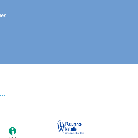
les
e…