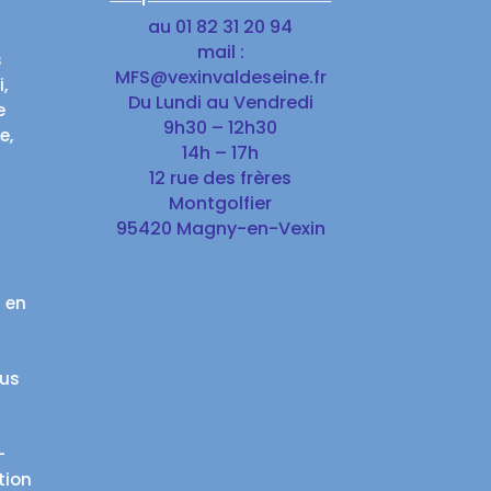
au 01 82 31 20 94
mail :
s
MFS@vexinvaldeseine.fr
,
Du Lundi au Vendredi
e
9h30 – 12h30
e,
14h – 17h
12 rue des frères
Montgolfier
95420 Magny-en-Vexin
 en
lus
-
tion