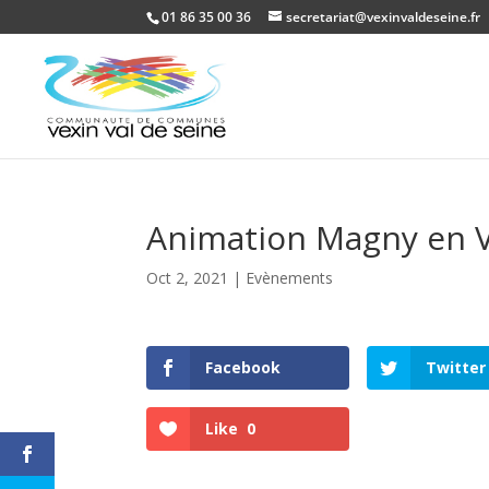
01 86 35 00 36
secretariat@vexinvaldeseine.fr
Animation Magny en 
Oct 2, 2021
|
Evènements
Facebook
Twitter
Like
0