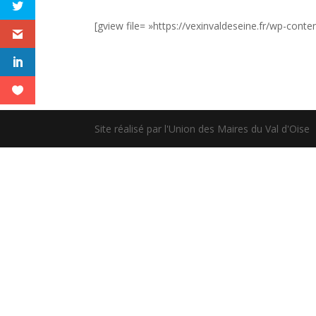
[gview file= »https://vexinvaldeseine.fr/wp-con
Site réalisé par l'Union des Maires du Val d'Oise