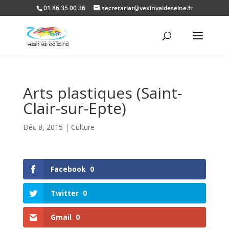
01 86 35 00 36
secretariat@vexinvaldeseine.fr
Ouvrir la
Arts plastiques (Saint-
Clair-sur-Epte)
Déc 8, 2015
|
Culture
Facebook
0
Twitter
0
Gmail
0