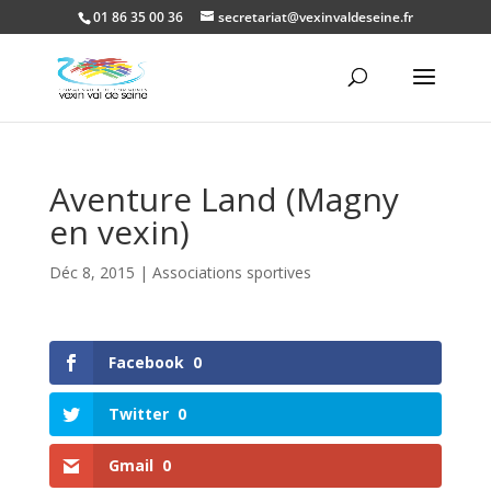
01 86 35 00 36
secretariat@vexinvaldeseine.fr
Ouvrir la
Aventure Land (Magny
en vexin)
Déc 8, 2015
|
Associations sportives
Facebook
0
Twitter
0
Gmail
0