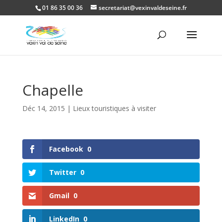
01 86 35 00 36
secretariat@vexinvaldeseine.fr
Ouvrir la
Chapelle
Déc 14, 2015
|
Lieux touristiques à visiter
Facebook
0
Twitter
0
Gmail
0
LinkedIn
0