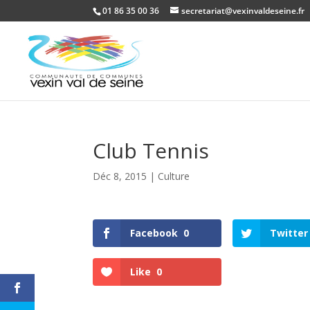
01 86 35 00 36
secretariat@vexinvaldeseine.fr
Club Tennis
Déc 8, 2015
|
Culture
Facebook
0
Twitter
Like
0