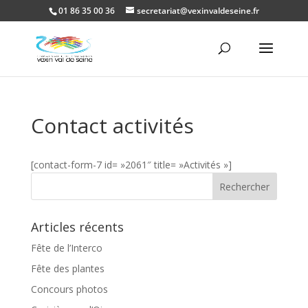
01 86 35 00 36
secretariat@vexinvaldeseine.fr
Ouvrir la
Contact activités
[contact-form-7 id= »2061″ title= »Activités »]
Articles récents
Fête de l’Interco
Fête des plantes
Concours photos