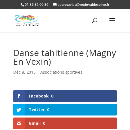
01 86 35 00 36
secretariat@vexinvaldeseine.fr
Ouvrir la
Danse tahitienne (Magny
En Vexin)
Déc 8, 2015
|
Associations sportives
Facebook
0
Twitter
0
Gmail
0