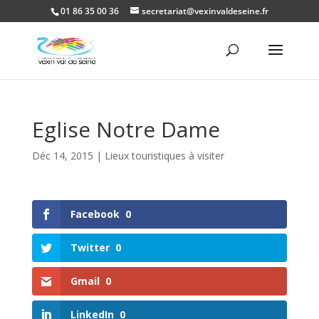
01 86 35 00 36
secretariat@vexinvaldeseine.fr
Ouvrir la
Eglise Notre Dame
Déc 14, 2015
|
Lieux touristiques à visiter
Facebook
0
Twitter
0
Gmail
0
LinkedIn
0