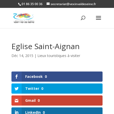
01 86 35 00 36
secretariat@vexinvaldeseine.fr
Ouvrir la
Eglise Saint-Aignan
Déc 14, 2015
|
Lieux touristiques à visiter
Facebook
0
Twitter
0
Gmail
0
LinkedIn
0