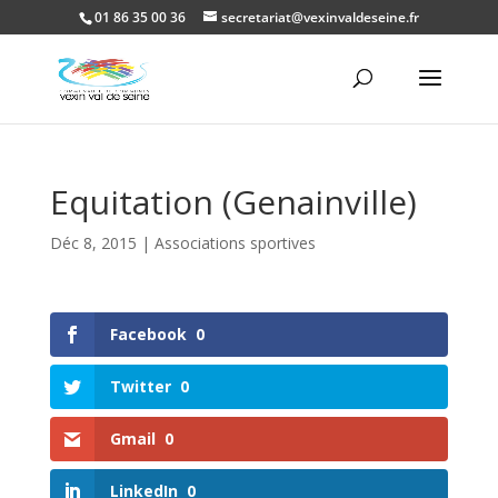
01 86 35 00 36
secretariat@vexinvaldeseine.fr
Ouvrir la
Equitation (Genainville)
Déc 8, 2015
|
Associations sportives
Facebook
0
Twitter
0
Gmail
0
LinkedIn
0