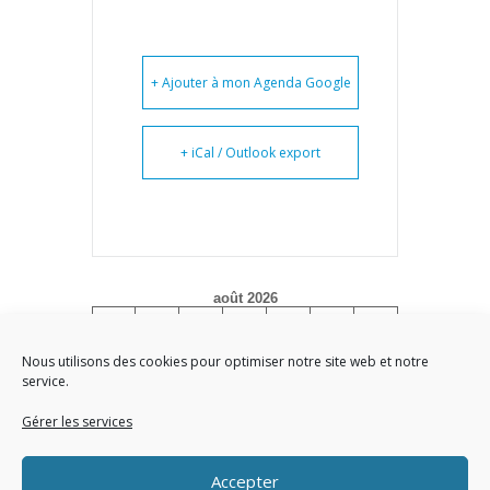
+ Ajouter à mon Agenda Google
+ iCal / Outlook export
août 2026
L
M
M
J
V
S
D
1
2
Nous utilisons des cookies pour optimiser notre site web et notre
service.
3
4
5
6
7
8
9
10
11
12
13
14
15
16
Gérer les services
17
18
19
20
21
22
23
Accepter
24
25
26
27
28
29
30