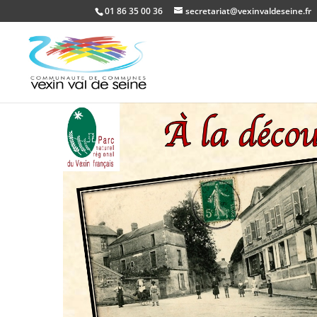
01 86 35 00 36
secretariat@vexinvaldeseine.fr