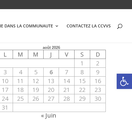
VIE DANS LA COMMUNAUTE
CONTACTEZ LA CCVVS
août 2026
L
M
M
J
V
S
D
1
2
3
4
5
6
7
8
9
Ouvrir la
10
11
12
13
14
15
16
17
18
19
20
21
22
23
24
25
26
27
28
29
30
31
« Juin