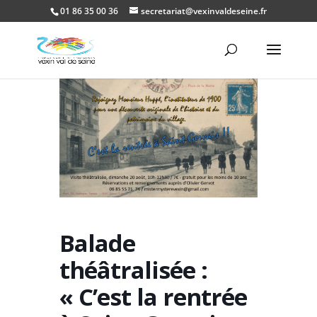
01 86 35 00 36
secretariat@vexinvaldeseine.fr
Ouvrir la
Balade
théâtralisée :
« C’est la rentrée