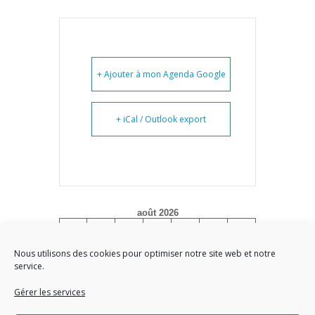
+ Ajouter à mon Agenda Google
+ iCal / Outlook export
août 2026
L
M
M
J
V
S
D
1
2
Nous utilisons des cookies pour optimiser notre site web et notre
service.
3
4
5
6
7
8
9
10
11
12
13
14
15
16
Gérer les services
17
18
19
20
21
22
23