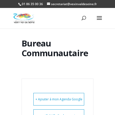
01 86 35 00 36
secretariat@vexinvaldeseine.fr
Ouvrir la
Bureau
Communautaire
+ Ajouter à mon Agenda Google