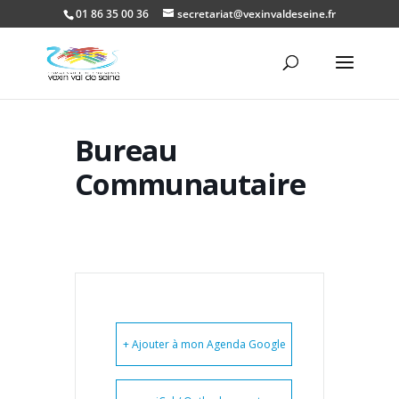
01 86 35 00 36
secretariat@vexinvaldeseine.fr
Ouvrir la
Bureau
Communautaire
+ Ajouter à mon Agenda Google