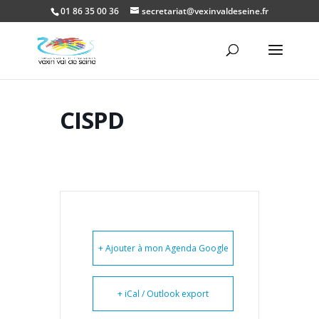
01 86 35 00 36
secretariat@vexinvaldeseine.fr
Ouvrir la
CISPD
+ Ajouter à mon Agenda Google
+ iCal / Outlook export