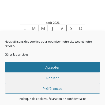
août 2026
L
M
M
J
V
S
D
1
2
3
4
5
6
7
8
9
Nous utilisons des cookies pour optimiser notre site web et notre
service.
10
11
12
13
14
15
16
Gérer les services
17
18
19
20
21
22
23
24
25
26
27
28
29
30
Accepter
31
« Juin
Refuser
Préférences
Site réalisé par l'Union des Maires du Val d'Oise
Politique de cookies
Déclaration de confidentialité