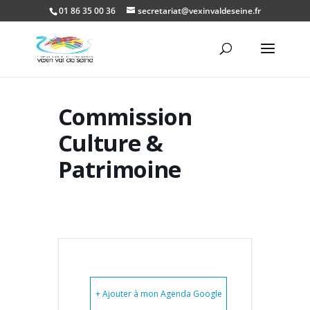
01 86 35 00 36
secretariat@vexinvaldeseine.fr
Ouvrir la
Commission
Culture &
Patrimoine
+ Ajouter à mon Agenda Google