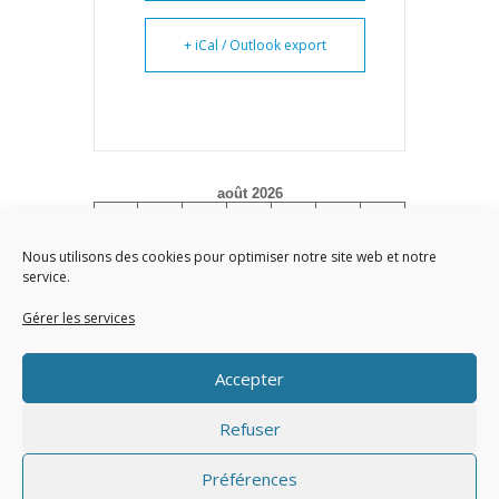
+ iCal / Outlook export
août 2026
L
M
M
J
V
S
D
1
2
Nous utilisons des cookies pour optimiser notre site web et notre
service.
3
4
5
6
7
8
9
10
11
12
13
14
15
16
Gérer les services
17
18
19
20
21
22
23
Accepter
24
25
26
27
28
29
30
31
Refuser
« Juin
Préférences