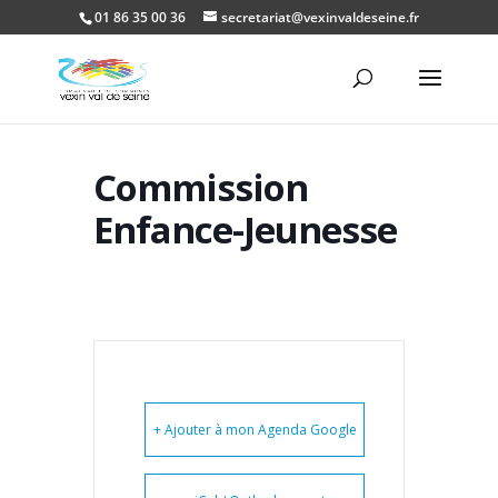
01 86 35 00 36
secretariat@vexinvaldeseine.fr
Ouvrir la
Commission
Enfance-Jeunesse
+ Ajouter à mon Agenda Google