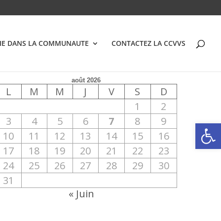
VIE DANS LA COMMUNAUTE
CONTACTEZ LA CCVVS
août 2026
L
M
M
J
V
S
D
1
2
3
4
5
6
7
8
9
Ouvrir la
10
11
12
13
14
15
16
17
18
19
20
21
22
23
24
25
26
27
28
29
30
31
« Juin