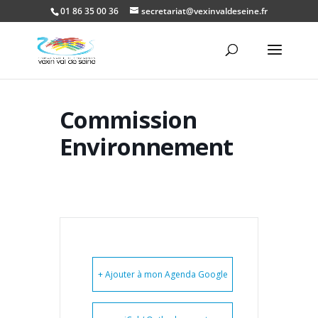
01 86 35 00 36
secretariat@vexinvaldeseine.fr
Ouvrir la
Commission
Environnement
+ Ajouter à mon Agenda Google