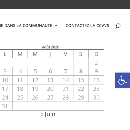
VIE DANS LA COMMUNAUTE
CONTACTEZ LA CCVVS
août 2026
L
M
M
J
V
S
D
1
2
3
4
5
6
7
8
9
Ouvrir la
10
11
12
13
14
15
16
17
18
19
20
21
22
23
24
25
26
27
28
29
30
31
« Juin