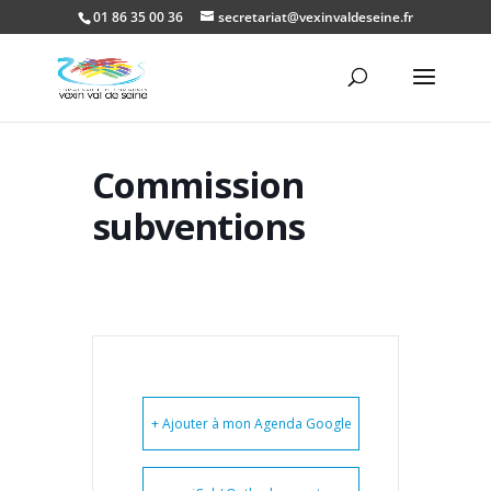
01 86 35 00 36
secretariat@vexinvaldeseine.fr
Ouvrir la
Commission
subventions
+ Ajouter à mon Agenda Google