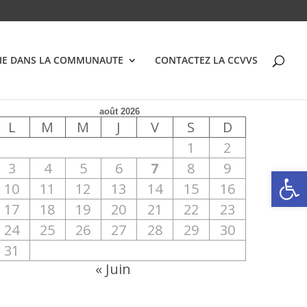
VIE DANS LA COMMUNAUTE
CONTACTEZ LA CCVVS
août 2026
L
M
M
J
V
S
D
1
2
3
4
5
6
7
8
9
Ouvrir la
10
11
12
13
14
15
16
17
18
19
20
21
22
23
24
25
26
27
28
29
30
31
« Juin