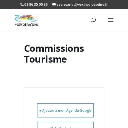
01 86 35 00 36
secretariat@vexinvaldeseine.fr
Ouvrir la
Commissions
Tourisme
+ Ajouter à mon Agenda Google