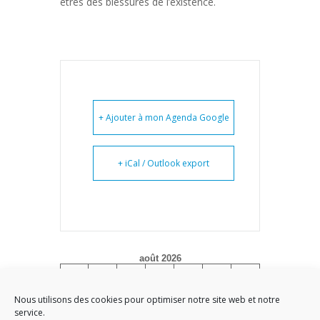
êtres des blessures de l’existence.
+ Ajouter à mon Agenda Google
+ iCal / Outlook export
août 2026
L
M
M
J
V
S
D
1
2
Nous utilisons des cookies pour optimiser notre site web et notre
service.
3
4
5
6
7
8
9