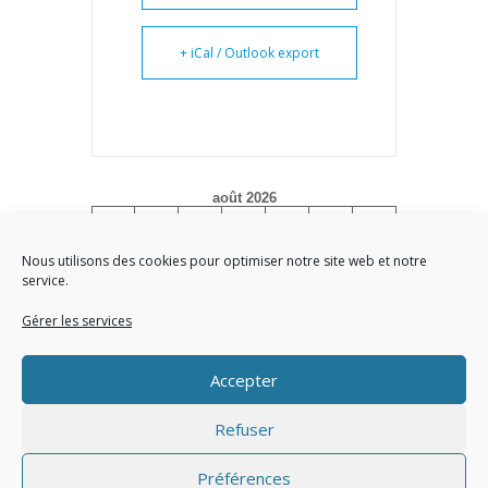
+ iCal / Outlook export
août 2026
L
M
M
J
V
S
D
1
2
Nous utilisons des cookies pour optimiser notre site web et notre
service.
3
4
5
6
7
8
9
10
11
12
13
14
15
16
Gérer les services
17
18
19
20
21
22
23
Accepter
24
25
26
27
28
29
30
31
Refuser
« Juin
Préférences