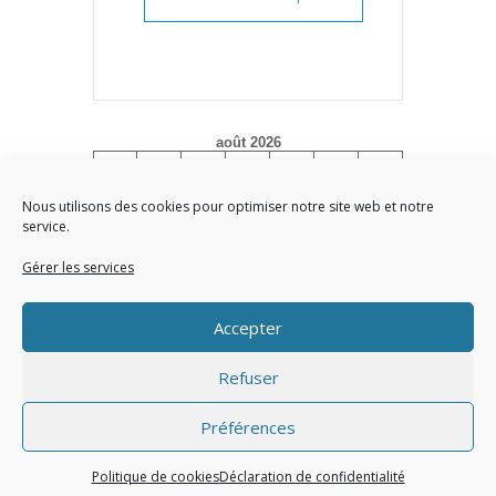
août 2026
L
M
M
J
V
S
D
1
2
Nous utilisons des cookies pour optimiser notre site web et notre
service.
3
4
5
6
7
8
9
10
11
12
13
14
15
16
Gérer les services
17
18
19
20
21
22
23
Accepter
24
25
26
27
28
29
30
31
Refuser
« Juin
Préférences
Site réalisé par l'Union des Maires du Val d'Oise
Politique de cookies
Déclaration de confidentialité