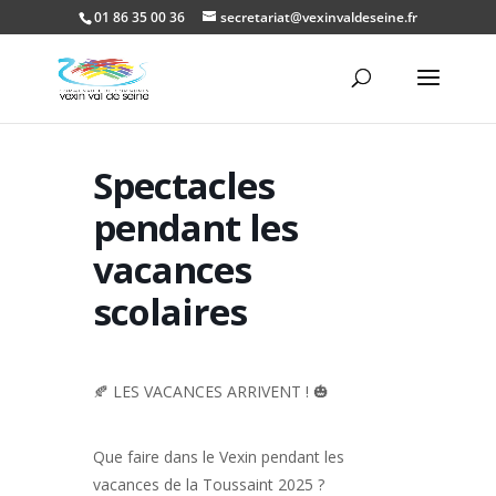
01 86 35 00 36
secretariat@vexinvaldeseine.fr
Ouvrir la
Spectacles
pendant les
vacances
scolaires
🍂 LES VACANCES ARRIVENT ! 🎃
Que faire dans le Vexin pendant les
vacances de la Toussaint 2025 ?