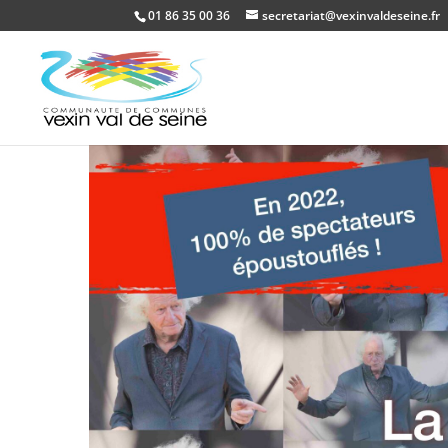
01 86 35 00 36
secretariat@vexinvaldeseine.fr