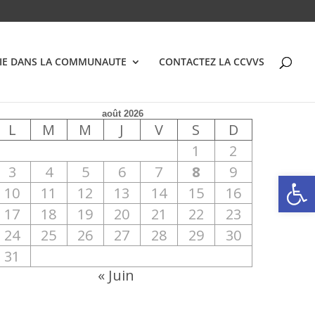
VIE DANS LA COMMUNAUTE
CONTACTEZ LA CCVVS
août 2026
L
M
M
J
V
S
D
1
2
3
4
5
6
7
8
9
Ouvrir la
10
11
12
13
14
15
16
17
18
19
20
21
22
23
24
25
26
27
28
29
30
31
« Juin