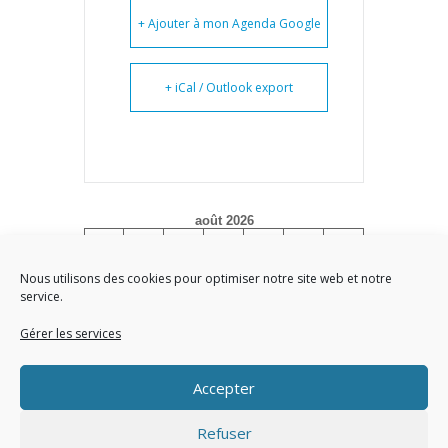
+ Ajouter à mon Agenda Google
+ iCal / Outlook export
août 2026
L
M
M
J
V
S
D
1
2
Nous utilisons des cookies pour optimiser notre site web et notre
service.
3
4
5
6
7
8
9
10
11
12
13
14
15
16
Gérer les services
17
18
19
20
21
22
23
Accepter
24
25
26
27
28
29
30
31
Refuser