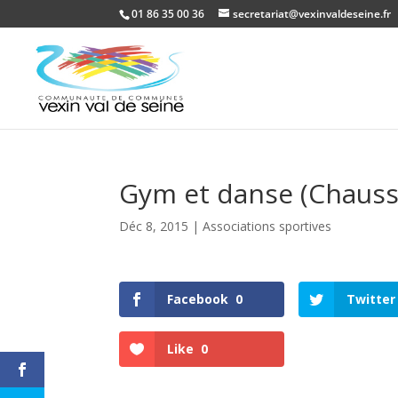
01 86 35 00 36
secretariat@vexinvaldeseine.fr
Gym et danse (Chauss
Déc 8, 2015
|
Associations sportives
Facebook
0
Twitter
Like
0