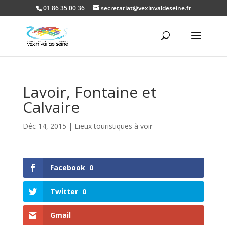
01 86 35 00 36
secretariat@vexinvaldeseine.fr
Ouvrir la
Lavoir, Fontaine et
Calvaire
Déc 14, 2015
|
Lieux touristiques à voir
Facebook
0
Twitter
0
Gmail