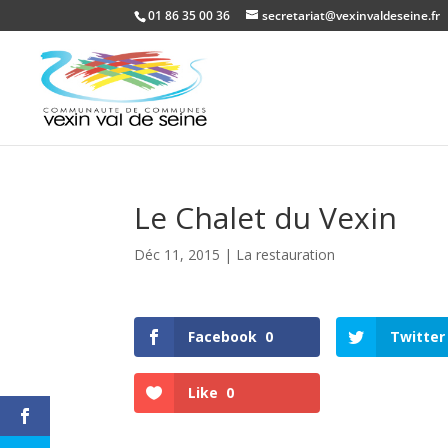
01 86 35 00 36
secretariat@vexinvaldeseine.fr
Le Chalet du Vexin
Déc 11, 2015
|
La restauration
Facebook
0
Twitter
Like
0