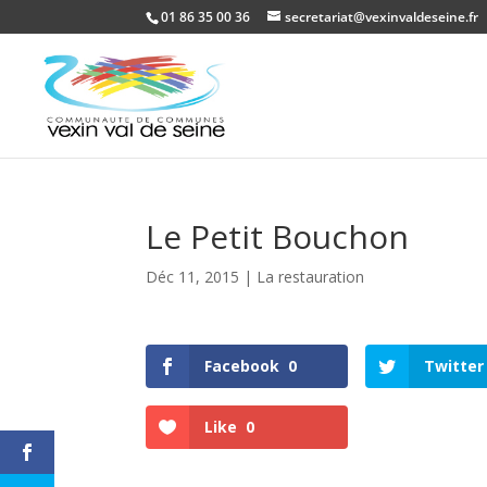
01 86 35 00 36
secretariat@vexinvaldeseine.fr
Le Petit Bouchon
Déc 11, 2015
|
La restauration
Facebook
0
Twitter
Like
0