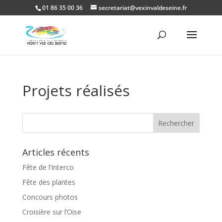
01 86 35 00 36
secretariat@vexinvaldeseine.fr
Ouvrir la
Projets réalisés
Articles récents
Fête de l’Interco
Fête des plantes
Concours photos
Croisière sur l’Oise