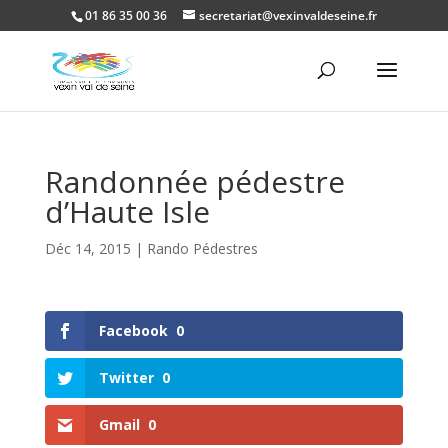
01 86 35 00 36
secretariat@vexinvaldeseine.fr
Ouvrir la
Randonnée pédestre
d’Haute Isle
Déc 14, 2015
|
Rando Pédestres
Facebook
0
Twitter
0
Gmail
0