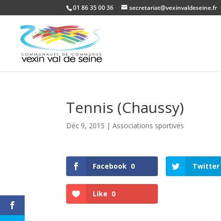
01 86 35 00 36
secretariat@vexinvaldeseine.fr
Tennis (Chaussy)
Déc 9, 2015
|
Associations sportives
Facebook
0
Twitter
Like
0