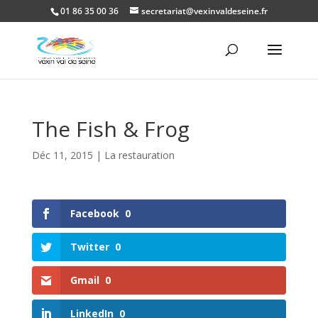
01 86 35 00 36
secretariat@vexinvaldeseine.fr
Ouvrir la
The Fish & Frog
Déc 11, 2015
|
La restauration
Facebook
0
Twitter
0
Gmail
0
LinkedIn
0