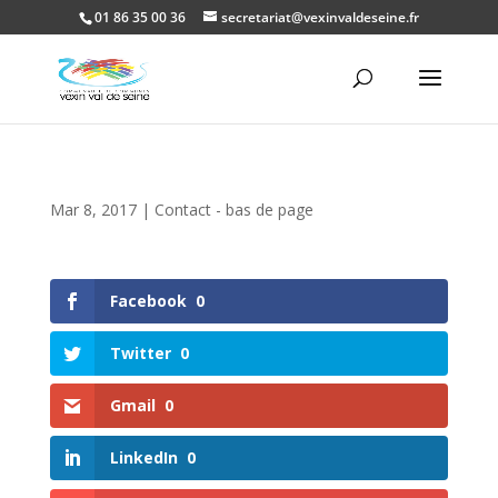
01 86 35 00 36
secretariat@vexinvaldeseine.fr
Ouvrir la
Mar 8, 2017
|
Contact - bas de page
Facebook
0
Twitter
0
Gmail
0
LinkedIn
0