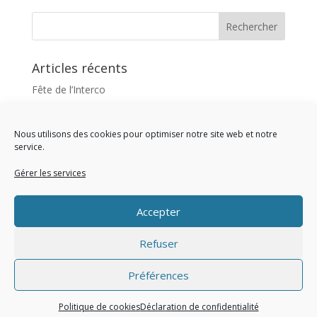
Articles récents
Fête de l’Interco
Fête des plantes
Concours photos
Nous utilisons des cookies pour optimiser notre site web et notre
service.
Croisière sur l’Oise
Gérer les services
Fête de l’Interco
Commentaires récents
Accepter
Refuser
Préférences
Site réalisé par l'Union des Maires du Val d'Oise
Politique de cookies
Déclaration de confidentialité