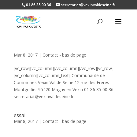
01 86 35 00 36
secretariat@vexinvaldeseine.fr
Ouvrir la
Mar 8, 2017
|
Contact - bas de page
[vc_row][vc_column][/vc_column][/vc_row][vc_row]
[vc_column][vc_column_text] Communauté de
Communes Vexin Val de Seine 12 rue des Frères
Montgolfier 95420 Magny en Vexin 01 86 35 00 36
secretariat@vexinvaldeseine.fr...
essai
Mar 8, 2017
|
Contact - bas de page