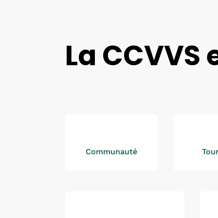
La CCVVS en
Communauté
Tou