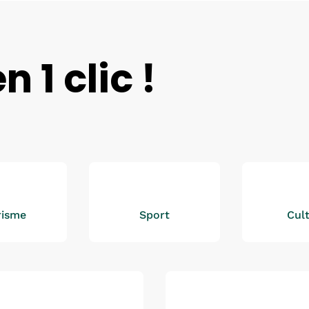
 1 clic !
risme
Sport
Cul