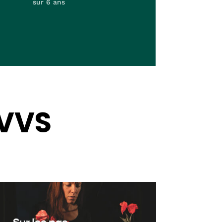
sur 6 ans
CVVS