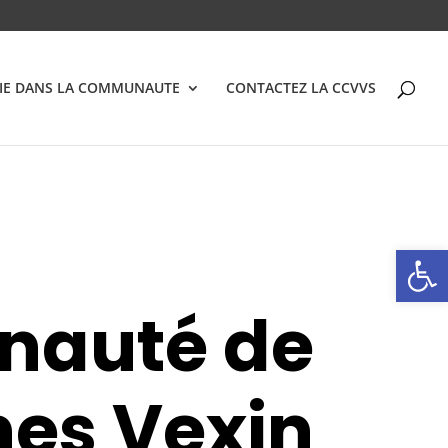
VIE DANS LA COMMUNAUTE
CONTACTEZ LA CCVVS
Ouvrir la
auté de
es Vexin