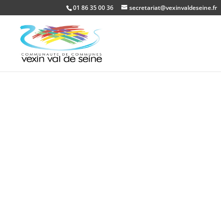
01 86 35 00 36
secretariat@vexinvaldeseine.fr